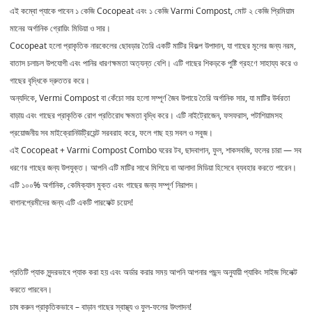
এই কম্বো প্যাকে পাবেন
১ কেজি Cocopeat
এবং
১ কেজি Varmi Compost
, মোট
২ কেজি প্রিমিয়াম
মানের অর্গানিক গ্রোয়িং মিডিয়া ও সার
।
Cocopeat
হলো প্রাকৃতিক নারকেলের ছোবড়ার তৈরি একটি মাটির বিকল্প উপাদান, যা গাছের মূলের জন্য নরম,
বাতাস চলাচল উপযোগী এবং পানির ধারণক্ষমতা অত্যন্ত বেশি। এটি গাছের শিকড়কে পুষ্টি গ্রহণে সাহায্য করে ও
গাছের বৃদ্ধিকে দ্রুততর করে।
অন্যদিকে,
Vermi Compost
বা কেঁচো সার হলো সম্পূর্ণ জৈব উপায়ে তৈরি অর্গানিক সার, যা মাটির উর্বরতা
বাড়ায় এবং গাছের প্রাকৃতিক রোগ প্রতিরোধ ক্ষমতা বৃদ্ধি করে। এটি নাইট্রোজেন, ফসফরাস, পটাশিয়ামসহ
প্রয়োজনীয় সব মাইক্রোনিউট্রিয়েন্ট সরবরাহ করে, ফলে গাছ হয় সবল ও সবুজ।
এই
Cocopeat + Varmi Compost Combo
ঘরের টব, ছাদবাগান, ফুল, শাকসবজি, ফলের চারা — সব
ধরণের গাছের জন্য উপযুক্ত। আপনি এটি
মাটির সাথে মিশিয়ে বা আলাদা মিডিয়া হিসেবে
ব্যবহার করতে পারেন।
এটি ১০০% অর্গানিক, কেমিক্যাল মুক্ত এবং গাছের জন্য সম্পূর্ণ নিরাপদ।
বাগানপ্রেমীদের জন্য এটি একটি পারফেক্ট চয়েস!
প্রতিটি প্যাক সুন্দরভাবে প্যাক করা হয় এবং অর্ডার করার সময় আপনি আপনার পছন্দ অনুযায়ী প্যাকিং সাইজ সিলেক্ট
করতে পারবেন।
চাষ করুন প্রাকৃতিকভাবে – বাড়ান গাছের স্বাস্থ্য ও ফুল-ফলের উৎপাদন!