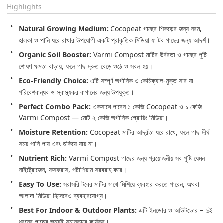
Highlights
Natural Growing Medium:
 Cocopeat গাছের শিকড়ের জন্য নরম, 
হালকা ও পানি ধরে রাখার উপযোগী একটি প্রাকৃতিক মিডিয়া যা টব গাছের জন্য আদর্শ।
Organic Soil Booster:
 Varmi Compost মাটির উর্বরতা ও গাছের পুষ্টি 
শোষণ ক্ষমতা বাড়ায়, ফলে গাছ দ্রুত বেড়ে ওঠে ও সবল হয়।
Eco-Friendly Choice:
 এটি সম্পূর্ণ অর্গানিক ও কেমিক্যাল-মুক্ত সার যা 
পরিবেশবান্ধব ও স্বাস্থ্যকর বাগানের জন্য উপযুক্ত।
Perfect Combo Pack:
 একসাথে পাবেন ১ কেজি Cocopeat ও ১ কেজি 
Varmi Compost — মোট ২ কেজি অর্গানিক গ্রোয়িং মিডিয়া।
Moisture Retention:
 Cocopeat মাটির আর্দ্রতা ধরে রাখে, ফলে গাছ দীর্ঘ 
সময় পানি পায় এবং শুকিয়ে যায় না।
Nutrient Rich:
 Varmi Compost গাছের জন্য প্রয়োজনীয় সব পুষ্টি যেমন 
নাইট্রোজেন, ফসফরাস, পটাশিয়াম সরবরাহ করে।
Easy To Use:
 সরাসরি টবের মাটির সাথে মিশিয়ে ব্যবহার করতে পারেন, অথবা 
আলাদা মিডিয়া হিসেবেও ব্যবহারযোগ্য।
Best For Indoor & Outdoor Plants:
 এটি ইনডোর ও আউটডোর – দুই 
ধরনের গাছের জন্যই সমানভাবে কার্যকর।